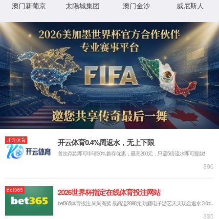
企业实力
证书
品质与服务
设备设施
荣誉资质
客户见证
合作伙伴