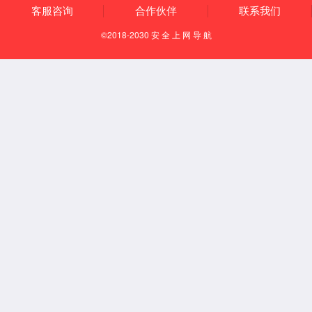
此文关键词：
USB2.0数
威尼斯至尊国际首页
产品中心
应用案例
荣誉资质
关于威尼斯至尊国际
联系威尼斯至尊国际
9297至尊品源信誉有限公司 版权所有