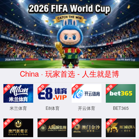
9297·至尊品源信誉(国际)官方
网站-Venice Dream City
欢迎访问9297至尊品源信誉公司官网！
专注中、高端数据线定制
18年专业生产各种数据线/连接线
威尼斯至尊国际首页
时尚数据线
USB3.0数据线
Type
关于威尼斯至尊国际
联系威尼斯至尊国际